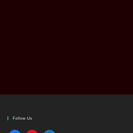
Follow Us
facebook
redbubble
codered